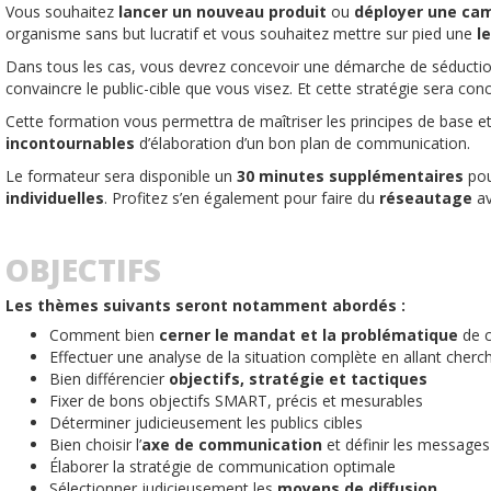
Vous souhaitez
lancer un nouveau produit
ou
déployer une cam
organisme sans but lucratif et vous souhaitez mettre sur pied une
le
Dans tous les cas, vous devrez concevoir une démarche de séduction
convaincre le public-cible que vous visez. Et cette stratégie sera c
Cette formation vous permettra de maîtriser les principes de base et 
incontournables
d’élaboration d’un bon plan de communication.
Le formateur sera disponible un
30 minutes supplémentaires
pou
individuelles
. Profitez s’en également pour faire du
réseautage
av
OBJECTIFS
Les thèmes suivants seront notamment abordés :
Comment bien
cerner le mandat et la problématique
de 
Effectuer une analyse de la situation complète en allant cherc
Bien différencier
objectifs, stratégie et tactiques
Fixer de bons objectifs SMART, précis et mesurables
Déterminer judicieusement les publics cibles
Bien choisir l’
axe de communication
et définir les messages
Élaborer la stratégie de communication optimale
Sélectionner judicieusement les
moyens de diffusion