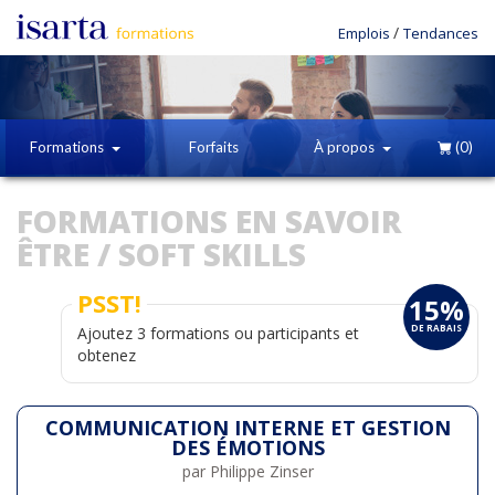
/
Emplois
Tendances
Formations
Forfaits
À propos
(0)
FORMATIONS EN SAVOIR
ÊTRE / SOFT SKILLS
PSST!
15%
DE RABAIS
Ajoutez 3 formations ou participants et
obtenez
COMMUNICATION INTERNE ET GESTION
DES ÉMOTIONS
par Philippe Zinser