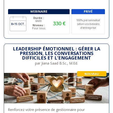
WEBINAIRE
PRIVÉ
Durée :
100% personnalisé
6h00
330 €
selon vos besoins
8
+15
OCT.
Niveau :
d'entreprise
Pour tous
LEADERSHIP ÉMOTIONNEL : GÉRER LA
PRESSION, LES CONVERSATIONS
DIFFICILES ET L’ENGAGEMENT
par Jiana Saad B.Sc., M.Ed.
NOUVEAU
Renforcez votre présence de gestionnaire pour